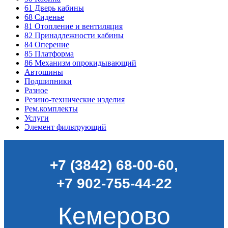
61
Дверь кабины
68
Сиденье
81
Отопление и вентиляция
82
Принадлежности кабины
84
Оперение
85
Платформа
86
Механизм опрокидывающий
Автошины
Подшипники
Разное
Резино-технические изделия
Рем.комплекты
Услуги
Элемент фильтрующий
+7 (3842) 68-00-60
,
+7 902-755-44-22
Кемерово