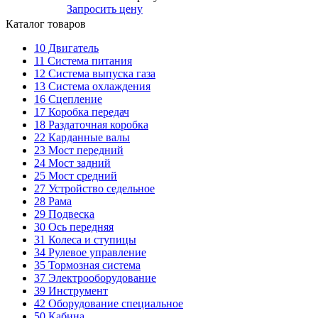
Запросить цену
Каталог товаров
10
Двигатель
11
Система питания
12
Система выпуска газа
13
Система охлаждения
16
Сцепление
17
Коробка передач
18
Раздаточная коробка
22
Карданные валы
23
Мост передний
24
Мост задний
25
Мост средний
27
Устройство седельное
28
Рама
29
Подвеска
30
Ось передняя
31
Колеса и ступицы
34
Рулевое управление
35
Тормозная система
37
Электрооборудование
39
Инструмент
42
Оборудование специальное
50
Кабина