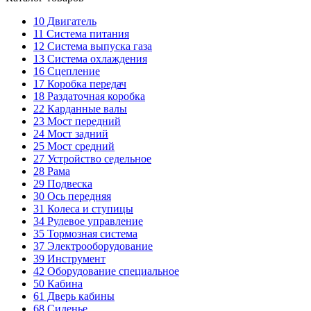
10
Двигатель
11
Система питания
12
Система выпуска газа
13
Система охлаждения
16
Сцепление
17
Коробка передач
18
Раздаточная коробка
22
Карданные валы
23
Мост передний
24
Мост задний
25
Мост средний
27
Устройство седельное
28
Рама
29
Подвеска
30
Ось передняя
31
Колеса и ступицы
34
Рулевое управление
35
Тормозная система
37
Электрооборудование
39
Инструмент
42
Оборудование специальное
50
Кабина
61
Дверь кабины
68
Сиденье