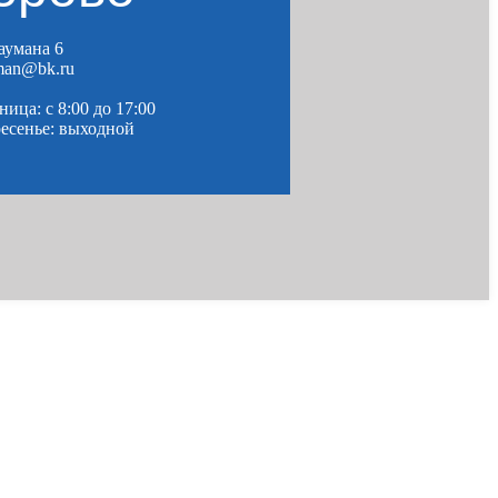
Баумана 6
man@bk.ru
ица: c 8:00 до 17:00
ресенье: выходной