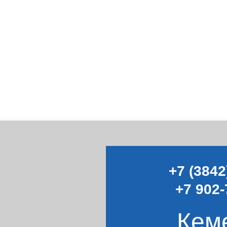
+7 (3842
+7 902-
Кем