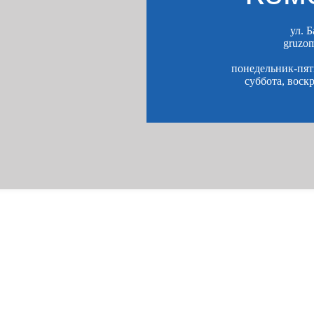
ул. 
gruzo
понедельник-пятн
суббота, воск