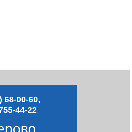
) 68-00-60
,
755-44-22
ерово