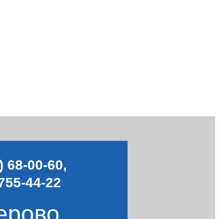
) 68-00-60
,
755-44-22
ерово