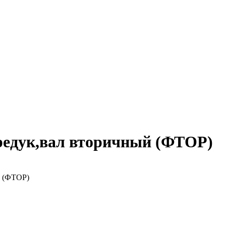
редук,вал вторичный (ФТОР)
й (ФТОР)