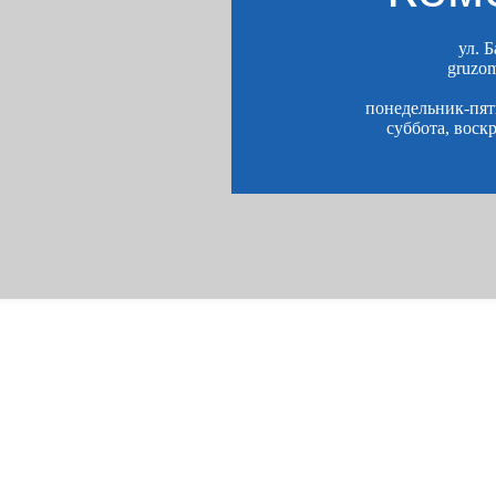
ул. 
gruzo
понедельник-пятн
суббота, воск