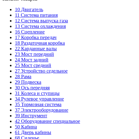
10
Двигатель
11
Система питания
12
Система выпуска газа
13
Система охлаждения
16
Сцепление
17
Коробка передач
18
Раздаточная коробка
22
Карданные валы
23
Мост передний
24
Мост задний
25
Мост средний
27
Устройство седельное
28
Рама
29
Подвеска
30
Ось передняя
31
Колеса и ступицы
34
Рулевое управление
35
Тормозная система
37
Электрооборудование
39
Инструмент
42
Оборудование специальное
50
Кабина
61
Дверь кабины
68
Сиденье