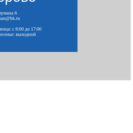
Баумана 6
man@bk.ru
ица: c 8:00 до 17:00
ресенье: выходной