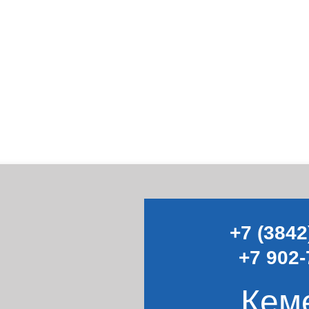
+7 (3842
+7 902-
Кем