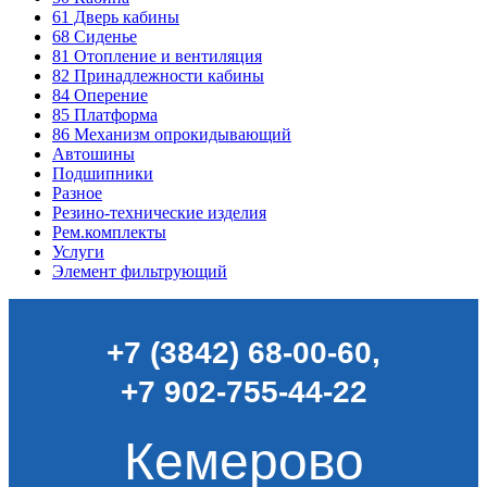
61
Дверь кабины
68
Сиденье
81
Отопление и вентиляция
82
Принадлежности кабины
84
Оперение
85
Платформа
86
Механизм опрокидывающий
Автошины
Подшипники
Разное
Резино-технические изделия
Рем.комплекты
Услуги
Элемент фильтрующий
+7 (3842) 68-00-60
,
+7 902-755-44-22
Кемерово