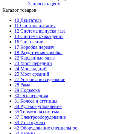
Запросить цену
Каталог товаров
10
Двигатель
11
Система питания
12
Система выпуска газа
13
Система охлаждения
16
Сцепление
17
Коробка передач
18
Раздаточная коробка
22
Карданные валы
23
Мост передний
24
Мост задний
25
Мост средний
27
Устройство седельное
28
Рама
29
Подвеска
30
Ось передняя
31
Колеса и ступицы
34
Рулевое управление
35
Тормозная система
37
Электрооборудование
39
Инструмент
42
Оборудование специальное
50
Кабина