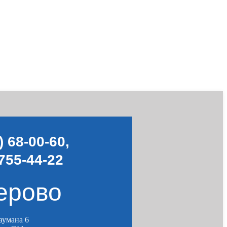
) 68-00-60
,
755-44-22
ерово
Баумана 6