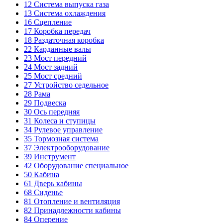
12
Система выпуска газа
13
Система охлаждения
16
Сцепление
17
Коробка передач
18
Раздаточная коробка
22
Карданные валы
23
Мост передний
24
Мост задний
25
Мост средний
27
Устройство седельное
28
Рама
29
Подвеска
30
Ось передняя
31
Колеса и ступицы
34
Рулевое управление
35
Тормозная система
37
Электрооборудование
39
Инструмент
42
Оборудование специальное
50
Кабина
61
Дверь кабины
68
Сиденье
81
Отопление и вентиляция
82
Принадлежности кабины
84
Оперение