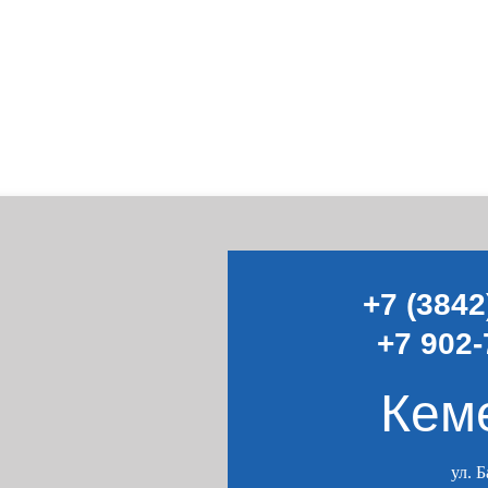
+7 (3842
+7 902-
Кем
ул. 