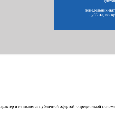
gruzo
понедельник-пятн
суббота, воск
характер и не является публичной офертой, определяемой полож