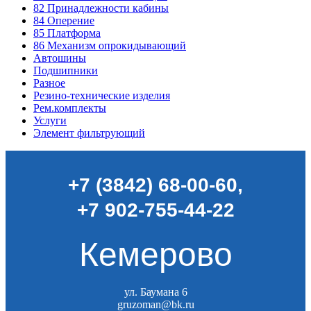
82
Принадлежности кабины
84
Оперение
85
Платформа
86
Механизм опрокидывающий
Автошины
Подшипники
Разное
Резино-технические изделия
Рем.комплекты
Услуги
Элемент фильтрующий
+7 (3842) 68-00-60
,
+7 902-755-44-22
Кемерово
ул. Баумана 6
gruzoman@bk.ru