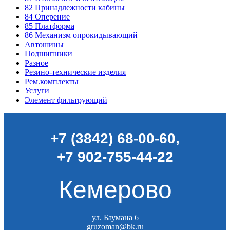
82
Принадлежности кабины
84
Оперение
85
Платформа
86
Механизм опрокидывающий
Автошины
Подшипники
Разное
Резино-технические изделия
Рем.комплекты
Услуги
Элемент фильтрующий
+7 (3842) 68-00-60
,
+7 902-755-44-22
Кемерово
ул. Баумана 6
gruzoman@bk.ru