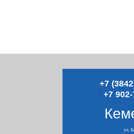
+7 (3842
+7 902-
Кем
ул. 