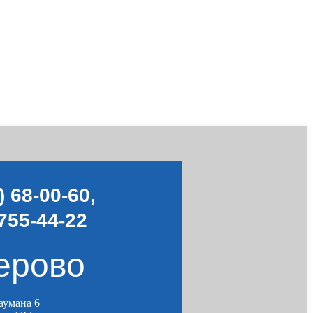
) 68-00-60
,
755-44-22
ерово
Баумана 6