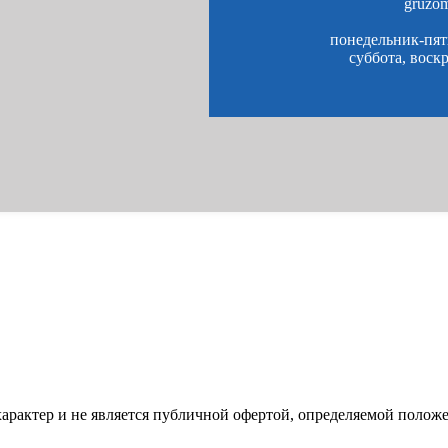
gruzo
понедельник-пятн
суббота, воск
характер и не является публичной офертой, определяемой полож