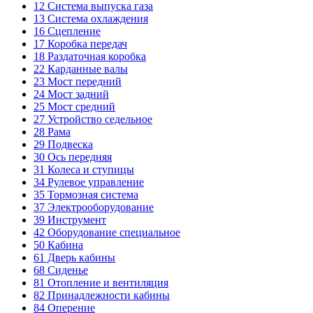
12
Система выпуска газа
13
Система охлаждения
16
Сцепление
17
Коробка передач
18
Раздаточная коробка
22
Карданные валы
23
Мост передний
24
Мост задний
25
Мост средний
27
Устройство седельное
28
Рама
29
Подвеска
30
Ось передняя
31
Колеса и ступицы
34
Рулевое управление
35
Тормозная система
37
Электрооборудование
39
Инструмент
42
Оборудование специальное
50
Кабина
61
Дверь кабины
68
Сиденье
81
Отопление и вентиляция
82
Принадлежности кабины
84
Оперение