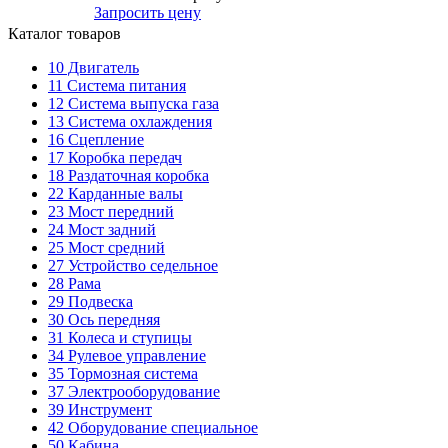
Запросить цену
Каталог товаров
10
Двигатель
11
Система питания
12
Система выпуска газа
13
Система охлаждения
16
Сцепление
17
Коробка передач
18
Раздаточная коробка
22
Карданные валы
23
Мост передний
24
Мост задний
25
Мост средний
27
Устройство седельное
28
Рама
29
Подвеска
30
Ось передняя
31
Колеса и ступицы
34
Рулевое управление
35
Тормозная система
37
Электрооборудование
39
Инструмент
42
Оборудование специальное
50
Кабина