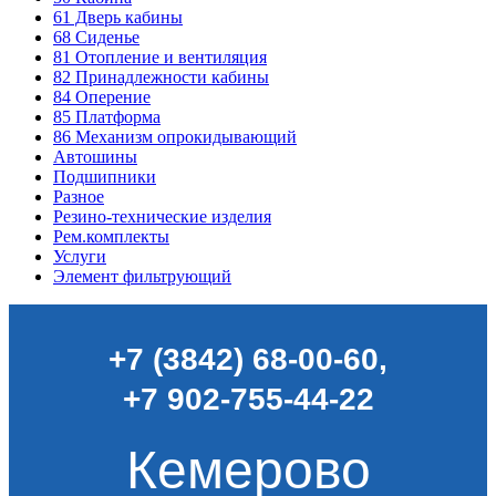
61
Дверь кабины
68
Сиденье
81
Отопление и вентиляция
82
Принадлежности кабины
84
Оперение
85
Платформа
86
Механизм опрокидывающий
Автошины
Подшипники
Разное
Резино-технические изделия
Рем.комплекты
Услуги
Элемент фильтрующий
+7 (3842) 68-00-60
,
+7 902-755-44-22
Кемерово