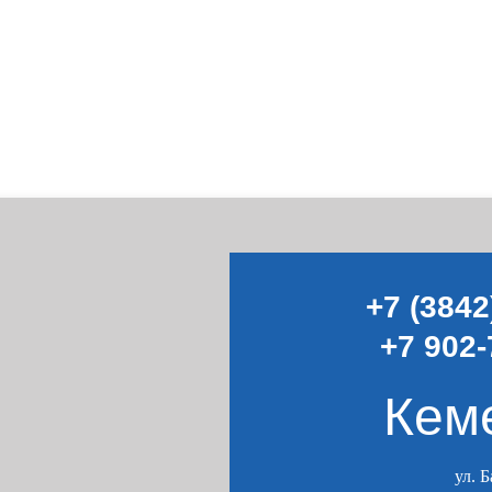
+7 (3842
+7 902-
Кем
ул. 