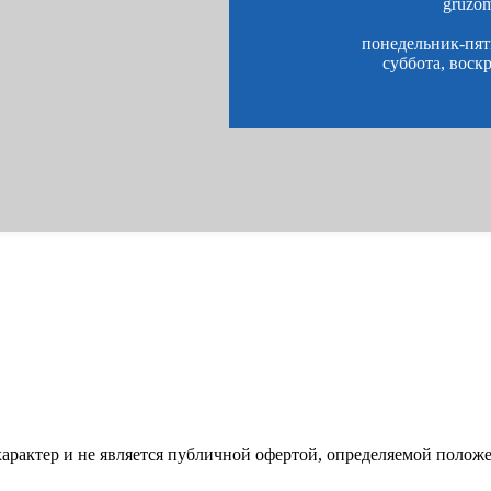
gruzo
понедельник-пятн
суббота, воск
характер и не является публичной офертой, определяемой полож