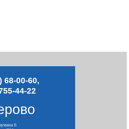
) 68-00-60
,
755-44-22
ерово
Баумана 6