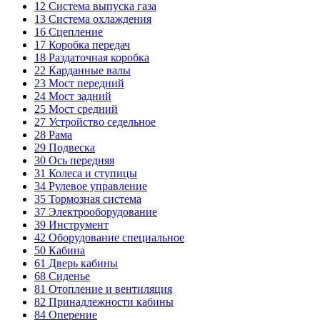
12
Система выпуска газа
13
Система охлаждения
16
Сцепление
17
Коробка передач
18
Раздаточная коробка
22
Карданные валы
23
Мост передний
24
Мост задний
25
Мост средний
27
Устройство седельное
28
Рама
29
Подвеска
30
Ось передняя
31
Колеса и ступицы
34
Рулевое управление
35
Тормозная система
37
Электрооборудование
39
Инструмент
42
Оборудование специальное
50
Кабина
61
Дверь кабины
68
Сиденье
81
Отопление и вентиляция
82
Принадлежности кабины
84
Оперение