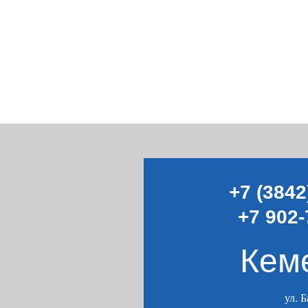
+7 (3842
+7 902-
Кем
ул. 