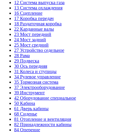
12
Система выпуска газа
13
Система охлаждения
16
Сцепление
17
Коробка передач
18
Раздаточная коробка
22
Карданные валы
23
Мост передний
24
Мост задний
25
Мост средний
27
Устройство седельное
28
Рама
29
Подвеска
30
Ось передняя
31
Колеса и ступицы
34
Рулевое управление
35
Тормозная система
37
Электрооборудование
39
Инструмент
42
Оборудование специальное
50
Кабина
61
Дверь кабины
68
Сиденье
81
Отопление и вентиляция
82
Принадлежности кабины
84
Оперение