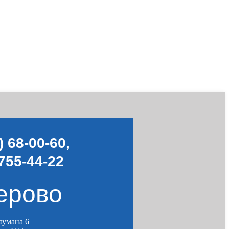
) 68-00-60
,
755-44-22
ерово
Баумана 6