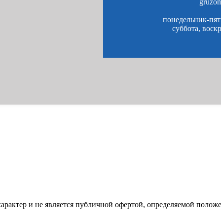
gruzo
понедельник-пятн
суббота, воск
характер и не является публичной офертой, определяемой полож