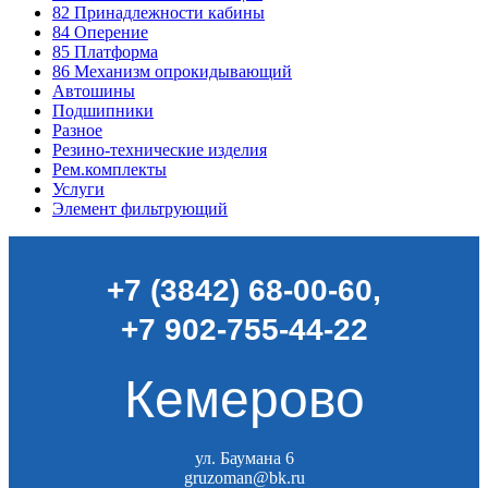
82
Принадлежности кабины
84
Оперение
85
Платформа
86
Механизм опрокидывающий
Автошины
Подшипники
Разное
Резино-технические изделия
Рем.комплекты
Услуги
Элемент фильтрующий
+7 (3842) 68-00-60
,
+7 902-755-44-22
Кемерово
ул. Баумана 6
gruzoman@bk.ru