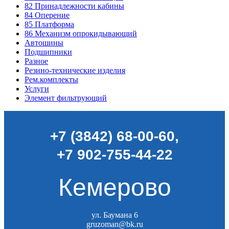
82
Принадлежности кабины
84
Оперение
85
Платформа
86
Механизм опрокидывающий
Автошины
Подшипники
Разное
Резино-технические изделия
Рем.комплекты
Услуги
Элемент фильтрующий
+7 (3842) 68-00-60
,
+7 902-755-44-22
Кемерово
ул. Баумана 6
gruzoman@bk.ru