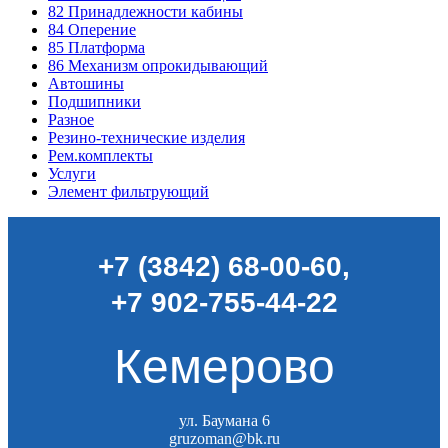
82
Принадлежности кабины
84
Оперение
85
Платформа
86
Механизм опрокидывающий
Автошины
Подшипники
Разное
Резино-технические изделия
Рем.комплекты
Услуги
Элемент фильтрующий
+7 (3842) 68-00-60
,
+7 902-755-44-22
Кемерово
ул. Баумана 6
gruzoman@bk.ru