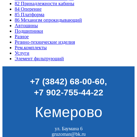
82
Принадлежности кабины
84
Оперение
85
Платформа
86
Механизм опрокидывающий
Автошины
Подшипники
Разное
Резино-технические изделия
Рем.комплекты
Услуги
Элемент фильтрующий
+7 (3842) 68-00-60
,
+7 902-755-44-22
Кемерово
ул. Баумана 6
gruzoman@bk.ru