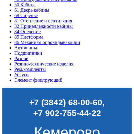
50
Кабина
61
Дверь кабины
68
Сиденье
81
Отопление и вентиляция
82
Принадлежности кабины
84
Оперение
85
Платформа
86
Механизм опрокидывающий
Автошины
Подшипники
Разное
Резино-технические изделия
Рем.комплекты
Услуги
Элемент фильтрующий
+7 (3842) 68-00-60
,
+7 902-755-44-22
Кемерово