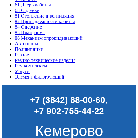
61
Дверь кабины
68
Сиденье
81
Отопление и вентиляция
82
Принадлежности кабины
84
Оперение
85
Платформа
86
Механизм опрокидывающий
Автошины
Подшипники
Разное
Резино-технические изделия
Рем.комплекты
Услуги
Элемент фильтрующий
+7 (3842) 68-00-60
,
+7 902-755-44-22
Кемерово