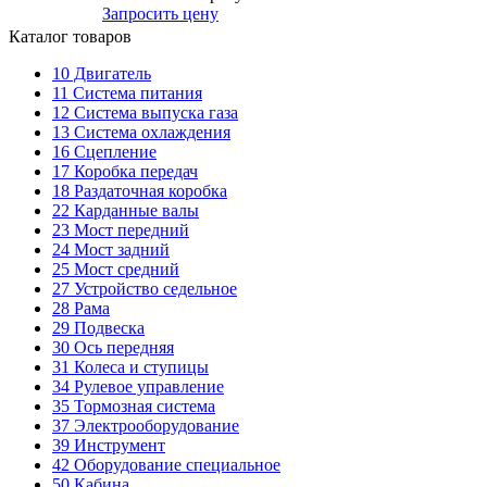
Запросить цену
Каталог товаров
10
Двигатель
11
Система питания
12
Система выпуска газа
13
Система охлаждения
16
Сцепление
17
Коробка передач
18
Раздаточная коробка
22
Карданные валы
23
Мост передний
24
Мост задний
25
Мост средний
27
Устройство седельное
28
Рама
29
Подвеска
30
Ось передняя
31
Колеса и ступицы
34
Рулевое управление
35
Тормозная система
37
Электрооборудование
39
Инструмент
42
Оборудование специальное
50
Кабина