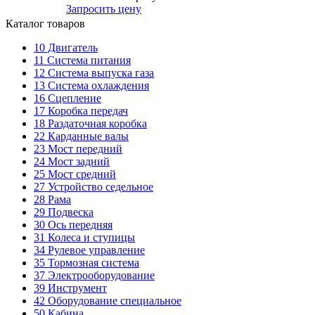
Запросить цену
Каталог товаров
10
Двигатель
11
Система питания
12
Система выпуска газа
13
Система охлаждения
16
Сцепление
17
Коробка передач
18
Раздаточная коробка
22
Карданные валы
23
Мост передний
24
Мост задний
25
Мост средний
27
Устройство седельное
28
Рама
29
Подвеска
30
Ось передняя
31
Колеса и ступицы
34
Рулевое управление
35
Тормозная система
37
Электрооборудование
39
Инструмент
42
Оборудование специальное
50
Кабина