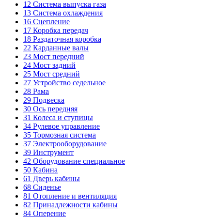
12
Система выпуска газа
13
Система охлаждения
16
Сцепление
17
Коробка передач
18
Раздаточная коробка
22
Карданные валы
23
Мост передний
24
Мост задний
25
Мост средний
27
Устройство седельное
28
Рама
29
Подвеска
30
Ось передняя
31
Колеса и ступицы
34
Рулевое управление
35
Тормозная система
37
Электрооборудование
39
Инструмент
42
Оборудование специальное
50
Кабина
61
Дверь кабины
68
Сиденье
81
Отопление и вентиляция
82
Принадлежности кабины
84
Оперение