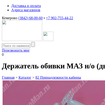
Доставка и оплата
Адреса магазинов
Кемерово
(3842) 68-00-60
•
+7 902-755-44-22
Перезвонить мне
0
Держатель обивки МАЗ н/о (д
Главная
>
Каталог
>
82 Принадлежности кабины