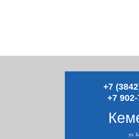
+7 (3842
+7 902-
Кем
ул. 