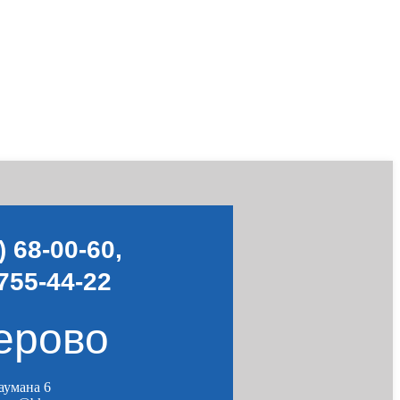
) 68-00-60
,
755-44-22
ерово
Баумана 6