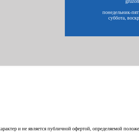
gruzo
понедельник-пятн
суббота, воск
характер и не является публичной офертой, определяемой полож