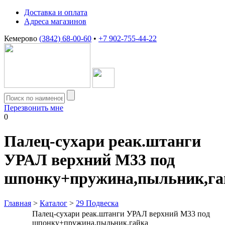
Доставка и оплата
Адреса магазинов
Кемерово
(3842) 68-00-60
•
+7 902-755-44-22
Перезвонить мне
0
Палец-сухари реак.штанги
УРАЛ верхний М33 под
шпонку+пружина,пыльник,га
Главная
>
Каталог
>
29 Подвеска
Палец-сухари реак.штанги УРАЛ верхний М33 под
шпонку+пружина,пыльник,гайка