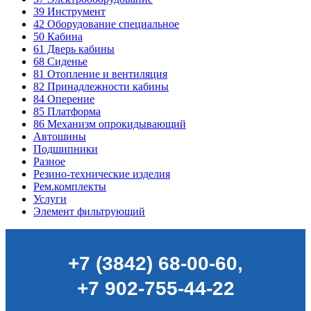
39
Инструмент
42
Оборудование специальное
50
Кабина
61
Дверь кабины
68
Сиденье
81
Отопление и вентиляция
82
Принадлежности кабины
84
Оперение
85
Платформа
86
Механизм опрокидывающий
Автошины
Подшипники
Разное
Резино-технические изделия
Рем.комплекты
Услуги
Элемент фильтрующий
+7 (3842) 68-00-60
,
+7 902-755-44-22