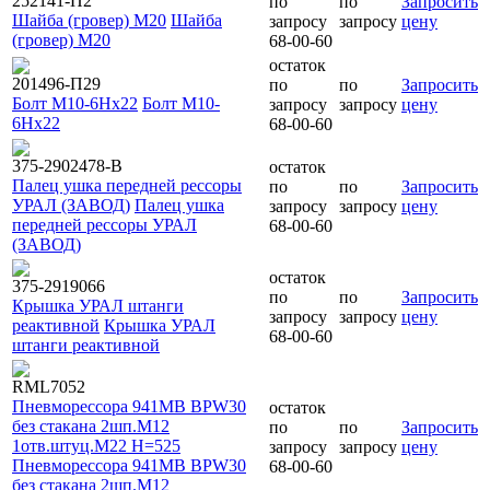
252141-П2
по
по
Запросить
Шайба (гровер) М20
Шайба
запросу
запросу
цену
(гровер) М20
68-00-60
остаток
201496-П29
по
по
Запросить
Болт М10-6Нх22
Болт М10-
запросу
запросу
цену
6Нх22
68-00-60
375-2902478-В
остаток
Палец ушка передней рессоры
по
по
Запросить
УРАЛ (ЗАВОД)
Палец ушка
запросу
запросу
цену
передней рессоры УРАЛ
68-00-60
(ЗАВОД)
остаток
375-2919066
по
по
Запросить
Крышка УРАЛ штанги
запросу
запросу
цену
реактивной
Крышка УРАЛ
68-00-60
штанги реактивной
RML7052
Пневморессора 941MB BPW30
остаток
без стакана 2шп.M12
по
по
Запросить
1отв.штуц.M22 H=525
запросу
запросу
цену
Пневморессора 941MB BPW30
68-00-60
без стакана 2шп.M12