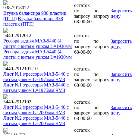
остаток
938-2918022
по
по
Запросить
Втулка балансира 938 пластик
запросу
запросу
цену
(ПТП)
Втулка балансира 938
68-00-60
пластик (ПТП)
5440-2912012
остаток
Рессора задняя МАЗ-5440 (4
по
по
Запросить
листа) с витым ушком L=1930мм
запросу
запросу
цену
Рессора задняя МАЗ-5440 (4
68-00-60
листа) с витым ушком L=1930мм
5440-2912101-10
остаток
Лист №1 з/рессоры МАЗ-5440 с
по
по
Запросить
витым ушком L=1975мм ЧМЗ
запросу
запросу
цену
Лист №1 з/рессоры МАЗ-5440 с
68-00-60
витым ушком L=1975мм ЧМЗ
5440-2912102
остаток
Лист №2 з/рессоры МАЗ-5440 с
по
по
Запросить
витым ушком L=2005мм ЧМЗ
запросу
запросу
цену
Лист №2 з/рессоры МАЗ-5440 с
68-00-60
витым ушком L=2005мм ЧМЗ
остаток