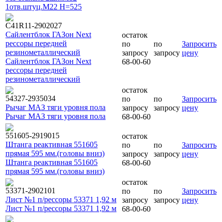
1отв.штуц.M22 H=525
С41R11-2902027
Сайлентблок ГАЗон Next
остаток
рессоры передней
по
по
Запросить
резинометаллический
запросу
запросу
цену
Сайлентблок ГАЗон Next
68-00-60
рессоры передней
резинометаллический
остаток
54327-2935034
по
по
Запросить
Рычаг МАЗ тяги уровня пола
запросу
запросу
цену
Рычаг МАЗ тяги уровня пола
68-00-60
551605-2919015
остаток
Штанга реактивная 551605
по
по
Запросить
прямая 595 мм.(головы вниз)
запросу
запросу
цену
Штанга реактивная 551605
68-00-60
прямая 595 мм.(головы вниз)
остаток
53371-2902101
по
по
Запросить
Лист №1 п/рессоры 53371 1,92 м
запросу
запросу
цену
Лист №1 п/рессоры 53371 1,92 м
68-00-60