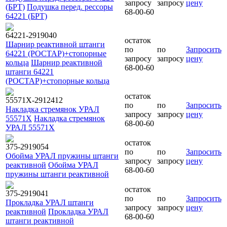
запросу
запросу
цену
(БРТ)
Подушка перед. рессоры
68-00-60
64221 (БРТ)
64221-2919040
остаток
Шарнир реактивной штанги
по
по
Запросить
64221 (РОСТАР)+стопорные
запросу
запросу
цену
кольца
Шарнир реактивной
68-00-60
штанги 64221
(РОСТАР)+стопорные кольца
остаток
55571Х-2912412
по
по
Запросить
Накладка стремянок УРАЛ
запросу
запросу
цену
55571Х
Накладка стремянок
68-00-60
УРАЛ 55571Х
остаток
375-2919054
по
по
Запросить
Обойма УРАЛ пружины штанги
запросу
запросу
цену
реактивной
Обойма УРАЛ
68-00-60
пружины штанги реактивной
остаток
375-2919041
по
по
Запросить
Прокладка УРАЛ штанги
запросу
запросу
цену
реактивной
Прокладка УРАЛ
68-00-60
штанги реактивной