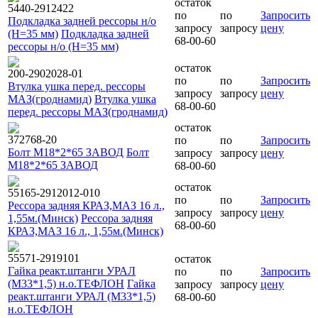
остаток
5440-2912422
по
по
Запросить
Подкладка задней рессоры н/о
запросу
запросу
цену
(H=35 мм)
Подкладка задней
68-00-60
рессоры н/о (H=35 мм)
остаток
200-2902028-01
по
по
Запросить
Втулка ушка перед. рессоры
запросу
запросу
цену
МАЗ(гроднамид)
Втулка ушка
68-00-60
перед. рессоры МАЗ(гроднамид)
остаток
372768-20
по
по
Запросить
Болт М18*2*65 ЗАВОД
Болт
запросу
запросу
цену
М18*2*65 ЗАВОД
68-00-60
остаток
55165-2912012-010
по
по
Запросить
Рессора задняя КРАЗ,МАЗ 16 л.,
запросу
запросу
цену
1,55м.(Минск)
Рессора задняя
68-00-60
КРАЗ,МАЗ 16 л., 1,55м.(Минск)
55571-2919101
остаток
Гайка реакт.штанги УРАЛ
по
по
Запросить
(М33*1,5) н.о.ТЕФЛОН
Гайка
запросу
запросу
цену
реакт.штанги УРАЛ (М33*1,5)
68-00-60
н.о.ТЕФЛОН