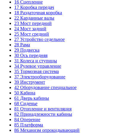
16
Сцепление
17
Коробка передач
18
Раздаточная коробка
22
Карданные валы
23
Мост передний
24
Мост задний
25
Мост средний
27
Устройство седельное
28
Рама
29
Подвеска
30
Ось передняя
31
Колеса и ступицы
34
Рулевое управление
35
Тормозная система
37
Электрооборудование
39
Инструмент
42
Оборудование специальное
50
Кабина
61
Дверь кабины
68
Сиденье
81
Отопление и вентиляция
82
Принадлежности кабины
84
Оперение
85
Платформа
86
Механизм опрокидывающий