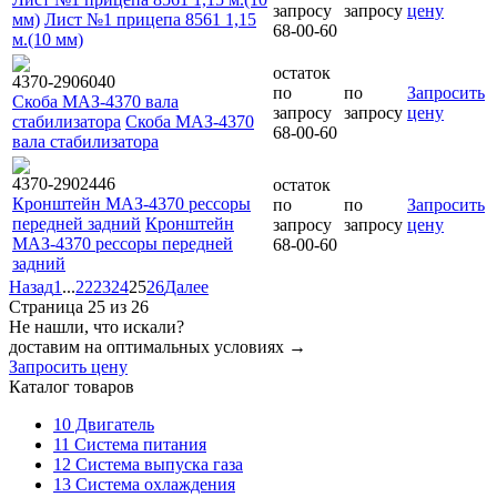
запросу
запросу
цену
мм)
Лист №1 прицепа 8561 1,15
68-00-60
м.(10 мм)
остаток
4370-2906040
по
по
Запросить
Скоба МАЗ-4370 вала
запросу
запросу
цену
стабилизатора
Скоба МАЗ-4370
68-00-60
вала стабилизатора
4370-2902446
остаток
Кронштейн МАЗ-4370 рессоры
по
по
Запросить
передней задний
Кронштейн
запросу
запросу
цену
МАЗ-4370 рессоры передней
68-00-60
задний
Назад
1
...
22
23
24
25
26
Далее
Страница 25 из 26
Не нашли, что искали?
доставим на оптимальных условиях →
Запросить цену
Каталог товаров
10
Двигатель
11
Система питания
12
Система выпуска газа
13
Система охлаждения