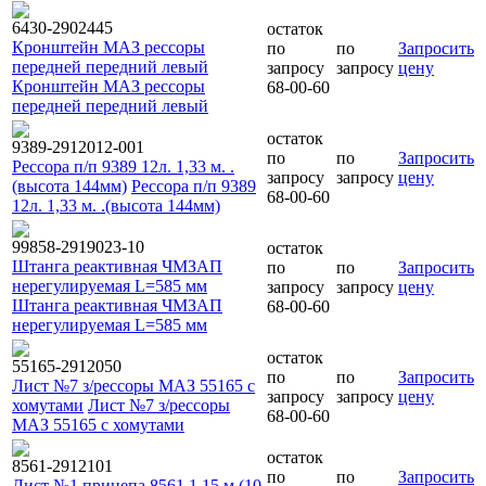
6430-2902445
остаток
Кронштейн МАЗ рессоры
по
по
Запросить
передней передний левый
запросу
запросу
цену
Кронштейн МАЗ рессоры
68-00-60
передней передний левый
остаток
9389-2912012-001
по
по
Запросить
Рессора п/п 9389 12л. 1,33 м. .
запросу
запросу
цену
(высота 144мм)
Рессора п/п 9389
68-00-60
12л. 1,33 м. .(высота 144мм)
99858-2919023-10
остаток
Штанга реактивная ЧМЗАП
по
по
Запросить
нерегулируемая L=585 мм
запросу
запросу
цену
Штанга реактивная ЧМЗАП
68-00-60
нерегулируемая L=585 мм
остаток
55165-2912050
по
по
Запросить
Лист №7 з/рессоры МАЗ 55165 с
запросу
запросу
цену
хомутами
Лист №7 з/рессоры
68-00-60
МАЗ 55165 с хомутами
остаток
8561-2912101
по
по
Запросить
Лист №1 прицепа 8561 1,15 м.(10