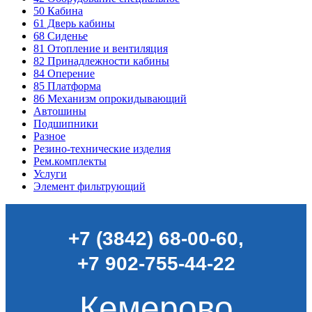
50
Кабина
61
Дверь кабины
68
Сиденье
81
Отопление и вентиляция
82
Принадлежности кабины
84
Оперение
85
Платформа
86
Механизм опрокидывающий
Автошины
Подшипники
Разное
Резино-технические изделия
Рем.комплекты
Услуги
Элемент фильтрующий
+7 (3842) 68-00-60
,
+7 902-755-44-22
Кемерово