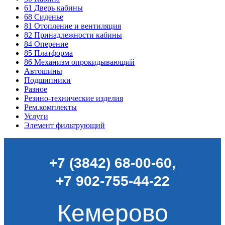
61
Дверь кабины
68
Сиденье
81
Отопление и вентиляция
82
Принадлежности кабины
84
Оперение
85
Платформа
86
Механизм опрокидывающий
Автошины
Подшипники
Разное
Резино-технические изделия
Рем.комплекты
Услуги
Элемент фильтрующий
+7 (3842) 68-00-60
,
+7 902-755-44-22
Кемерово