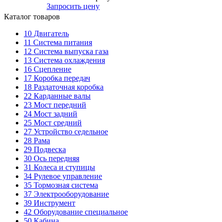
Запросить цену
Каталог товаров
10
Двигатель
11
Система питания
12
Система выпуска газа
13
Система охлаждения
16
Сцепление
17
Коробка передач
18
Раздаточная коробка
22
Карданные валы
23
Мост передний
24
Мост задний
25
Мост средний
27
Устройство седельное
28
Рама
29
Подвеска
30
Ось передняя
31
Колеса и ступицы
34
Рулевое управление
35
Тормозная система
37
Электрооборудование
39
Инструмент
42
Оборудование специальное
50
Кабина