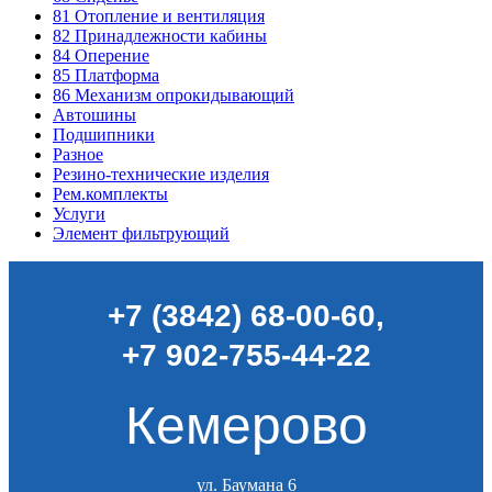
81
Отопление и вентиляция
82
Принадлежности кабины
84
Оперение
85
Платформа
86
Механизм опрокидывающий
Автошины
Подшипники
Разное
Резино-технические изделия
Рем.комплекты
Услуги
Элемент фильтрующий
+7 (3842) 68-00-60
,
+7 902-755-44-22
Кемерово
ул. Баумана 6