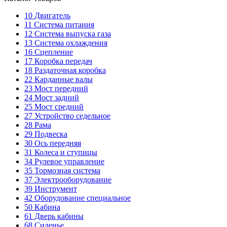
10
Двигатель
11
Система питания
12
Система выпуска газа
13
Система охлаждения
16
Сцепление
17
Коробка передач
18
Раздаточная коробка
22
Карданные валы
23
Мост передний
24
Мост задний
25
Мост средний
27
Устройство седельное
28
Рама
29
Подвеска
30
Ось передняя
31
Колеса и ступицы
34
Рулевое управление
35
Тормозная система
37
Электрооборудование
39
Инструмент
42
Оборудование специальное
50
Кабина
61
Дверь кабины
68
Сиденье