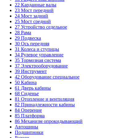
22
Карданные валы
23
Мост передний
24
Мост задний
25
Мост средний
27
Устройство седельное
28
Рама
29
Подвеска
30
Ось передняя
31
Колеса и ступицы
34
Рулевое управление
35
Тормозная система
37
Электрооборудование
39
Инструмент
42
Оборудование специальное
50
Кабина
61
Дверь кабины
68
Сиденье
81
Отопление и вентиляция
82
Принадлежности кабины
84
Оперение
85
Платформа
86
Механизм опрокидывающий
Автошины
Подшипники
Разное