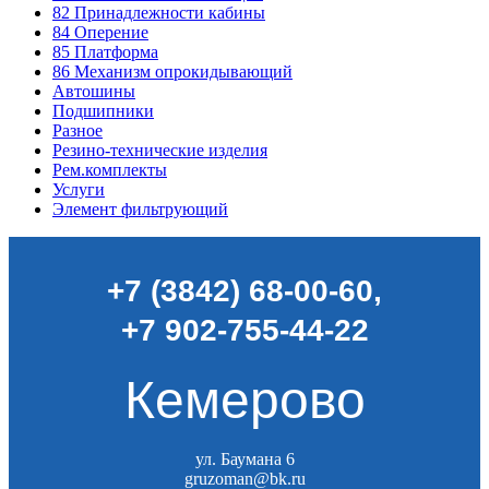
82
Принадлежности кабины
84
Оперение
85
Платформа
86
Механизм опрокидывающий
Автошины
Подшипники
Разное
Резино-технические изделия
Рем.комплекты
Услуги
Элемент фильтрующий
+7 (3842) 68-00-60
,
+7 902-755-44-22
Кемерово
ул. Баумана 6
gruzoman@bk.ru