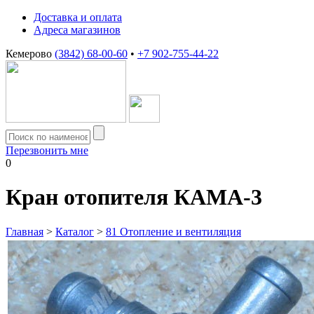
Доставка и оплата
Адреса магазинов
Кемерово
(3842) 68-00-60
•
+7 902-755-44-22
Перезвонить мне
0
Кран отопителя КАМА-3
Главная
>
Каталог
>
81 Отопление и вентиляция