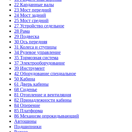
22
Карданные валы
23
Мост передний
24
Мост задний
25
Мост средний
27
Устройство седельное
28
Рама
29
Подвеска
30
Ось передняя
31
Колеса и ступицы
34
Рулевое управление
35
Тормозная система
37
Электрооборудование
39
Инструмент
42
Оборудование специальное
50
Кабина
61
Дверь кабины
68
Сиденье
81
Отопление и вентиляция
82
Принадлежности кабины
84
Оперение
85
Платформа
86
Механизм опрокидывающий
Автошины
Подшипники
Разное