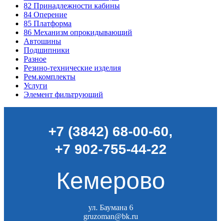
82
Принадлежности кабины
84
Оперение
85
Платформа
86
Механизм опрокидывающий
Автошины
Подшипники
Разное
Резино-технические изделия
Рем.комплекты
Услуги
Элемент фильтрующий
+7 (3842) 68-00-60
,
+7 902-755-44-22
Кемерово
ул. Баумана 6
gruzoman@bk.ru