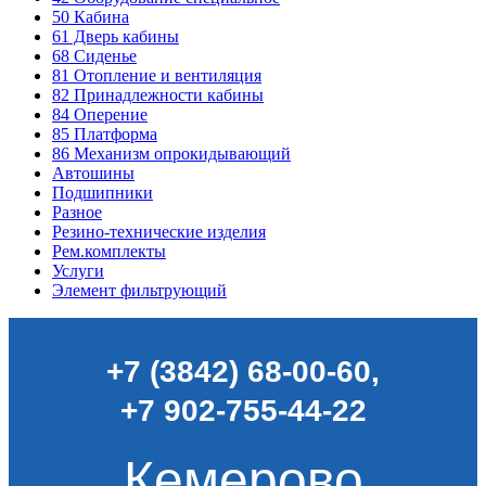
50
Кабина
61
Дверь кабины
68
Сиденье
81
Отопление и вентиляция
82
Принадлежности кабины
84
Оперение
85
Платформа
86
Механизм опрокидывающий
Автошины
Подшипники
Разное
Резино-технические изделия
Рем.комплекты
Услуги
Элемент фильтрующий
+7 (3842) 68-00-60
,
+7 902-755-44-22
Кемерово