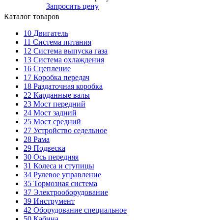
Запросить цену
Каталог товаров
10
Двигатель
11
Система питания
12
Система выпуска газа
13
Система охлаждения
16
Сцепление
17
Коробка передач
18
Раздаточная коробка
22
Карданные валы
23
Мост передний
24
Мост задний
25
Мост средний
27
Устройство седельное
28
Рама
29
Подвеска
30
Ось передняя
31
Колеса и ступицы
34
Рулевое управление
35
Тормозная система
37
Электрооборудование
39
Инструмент
42
Оборудование специальное
50
Кабина