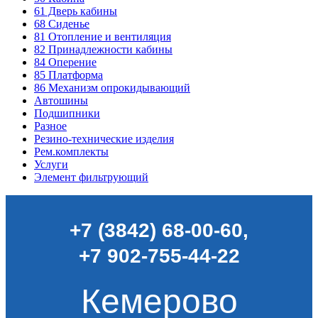
61
Дверь кабины
68
Сиденье
81
Отопление и вентиляция
82
Принадлежности кабины
84
Оперение
85
Платформа
86
Механизм опрокидывающий
Автошины
Подшипники
Разное
Резино-технические изделия
Рем.комплекты
Услуги
Элемент фильтрующий
+7 (3842) 68-00-60
,
+7 902-755-44-22
Кемерово