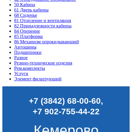
50
Кабина
61
Дверь кабины
68
Сиденье
81
Отопление и вентиляция
82
Принадлежности кабины
84
Оперение
85
Платформа
86
Механизм опрокидывающий
Автошины
Подшипники
Разное
Резино-технические изделия
Рем.комплекты
Услуги
Элемент фильтрующий
+7 (3842) 68-00-60
,
+7 902-755-44-22
Кемерово