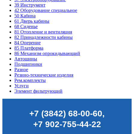
39
Инструмент
42
Оборудование специальное
50
Кабина
61
Дверь кабины
68
Сиденье
81
Отопление и вентиляция
82
Принадлежности кабины
84
Оперение
85
Платформа
86
Механизм опрокидывающий
Автошины
Подшипники
Разное
Резино-технические изделия
Рем.комплекты
Услуги
Элемент фильтрующий
+7 (3842) 68-00-60
,
+7 902-755-44-22