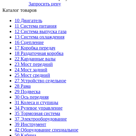
Запросить цену
Каталог товаров
10
Двигатель
11
Система питания
12
Система выпуска газа
13
Система охлаждения
16
Сцепление
17
Коробка передач
18
Раздаточная коробка
22
Карданные валы
23
Мост передний
24
Мост задний
25
Мост средний
27
Устройство седельное
28
Рама
29
Подвеска
30
Ось передняя
31
Колеса и ступицы
34
Рулевое управление
35
Тормозная система
37
Электрооборудование
39
Инструмент
42
Оборудование специальное
50
Кабина