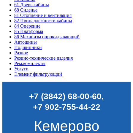
61
Дверь кабины
68
Сиденье
81
Отопление и вентиляция
82
Принадлежности кабины
84
Оперение
85
Платформа
86
Механизм опрокидывающий
Автошины
Подшипники
Разное
Резино-технические изделия
Рем.комплекты
Услуги
Элемент фильтрующий
+7 (3842) 68-00-60
,
+7 902-755-44-22
Кемерово