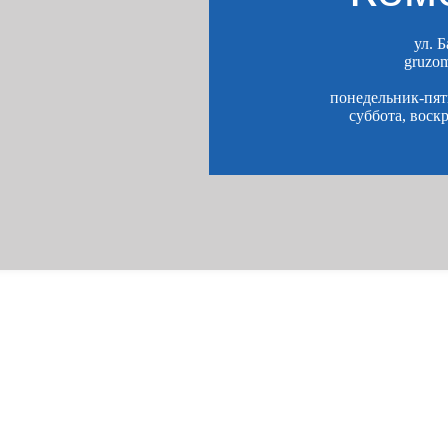
ул. 
gruzo
понедельник-пятн
суббота, воск