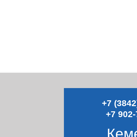
+7 (3842
+7 902-
Кем