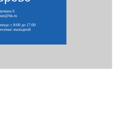
Баумана 6
man@bk.ru
ица: c 8:00 до 17:00
ресенье: выходной