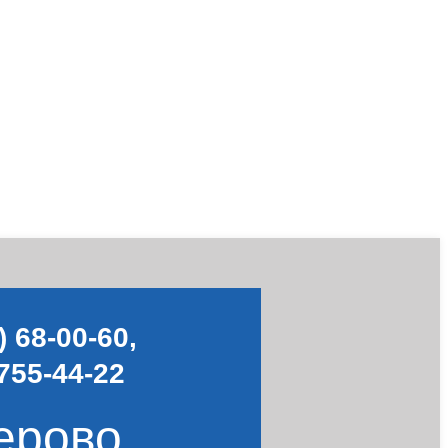
) 68-00-60
,
755-44-22
ерово