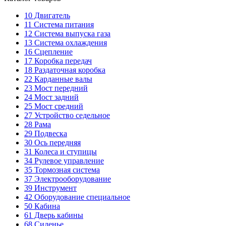
10
Двигатель
11
Система питания
12
Система выпуска газа
13
Система охлаждения
16
Сцепление
17
Коробка передач
18
Раздаточная коробка
22
Карданные валы
23
Мост передний
24
Мост задний
25
Мост средний
27
Устройство седельное
28
Рама
29
Подвеска
30
Ось передняя
31
Колеса и ступицы
34
Рулевое управление
35
Тормозная система
37
Электрооборудование
39
Инструмент
42
Оборудование специальное
50
Кабина
61
Дверь кабины
68
Сиденье