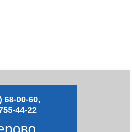
) 68-00-60
,
755-44-22
ерово