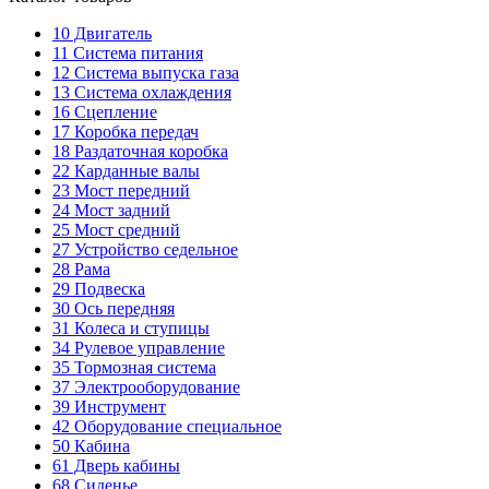
10
Двигатель
11
Система питания
12
Система выпуска газа
13
Система охлаждения
16
Сцепление
17
Коробка передач
18
Раздаточная коробка
22
Карданные валы
23
Мост передний
24
Мост задний
25
Мост средний
27
Устройство седельное
28
Рама
29
Подвеска
30
Ось передняя
31
Колеса и ступицы
34
Рулевое управление
35
Тормозная система
37
Электрооборудование
39
Инструмент
42
Оборудование специальное
50
Кабина
61
Дверь кабины
68
Сиденье