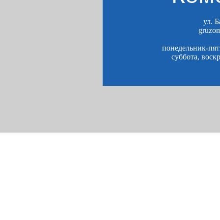
ул. 
gruzo
понедельник-пятн
суббота, воск