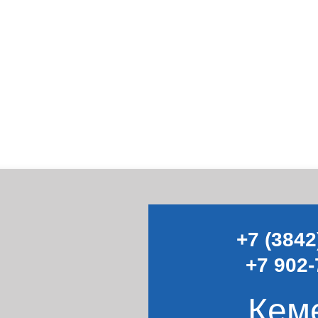
+7 (3842
+7 902-
Кем