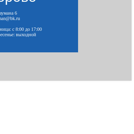
Баумана 6
man@bk.ru
ица: c 8:00 до 17:00
ресенье: выходной