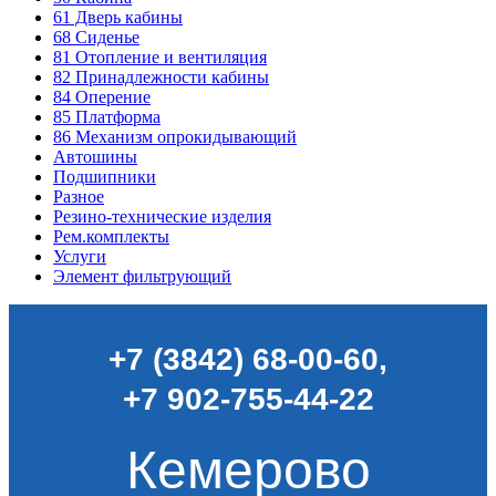
61
Дверь кабины
68
Сиденье
81
Отопление и вентиляция
82
Принадлежности кабины
84
Оперение
85
Платформа
86
Механизм опрокидывающий
Автошины
Подшипники
Разное
Резино-технические изделия
Рем.комплекты
Услуги
Элемент фильтрующий
+7 (3842) 68-00-60
,
+7 902-755-44-22
Кемерово