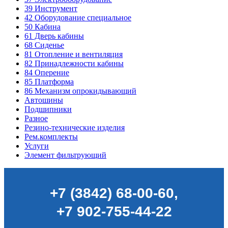
39
Инструмент
42
Оборудование специальное
50
Кабина
61
Дверь кабины
68
Сиденье
81
Отопление и вентиляция
82
Принадлежности кабины
84
Оперение
85
Платформа
86
Механизм опрокидывающий
Автошины
Подшипники
Разное
Резино-технические изделия
Рем.комплекты
Услуги
Элемент фильтрующий
+7 (3842) 68-00-60
,
+7 902-755-44-22