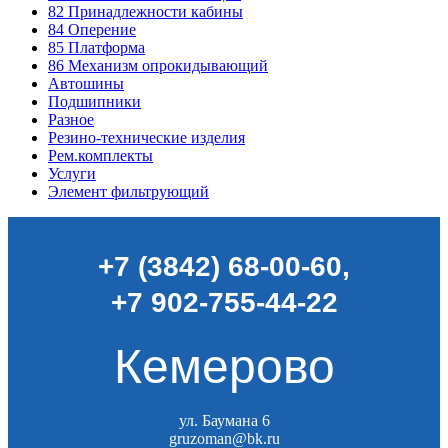
82
Принадлежности кабины
84
Оперение
85
Платформа
86
Механизм опрокидывающий
Автошины
Подшипники
Разное
Резино-технические изделия
Рем.комплекты
Услуги
Элемент фильтрующий
+7 (3842) 68-00-60
,
+7 902-755-44-22
Кемерово
ул. Баумана 6
gruzoman@bk.ru