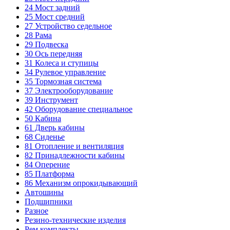
24
Мост задний
25
Мост средний
27
Устройство седельное
28
Рама
29
Подвеска
30
Ось передняя
31
Колеса и ступицы
34
Рулевое управление
35
Тормозная система
37
Электрооборудование
39
Инструмент
42
Оборудование специальное
50
Кабина
61
Дверь кабины
68
Сиденье
81
Отопление и вентиляция
82
Принадлежности кабины
84
Оперение
85
Платформа
86
Механизм опрокидывающий
Автошины
Подшипники
Разное
Резино-технические изделия
Рем.комплекты