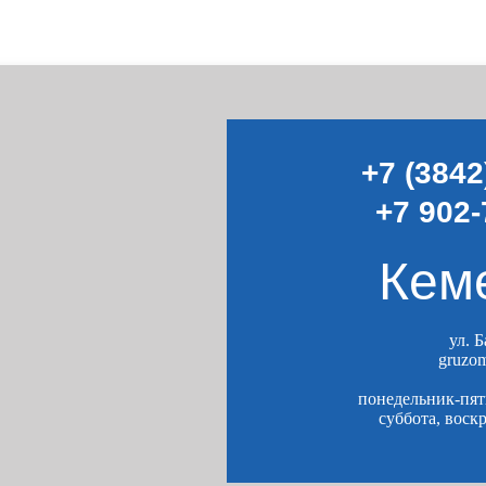
+7 (3842
+7 902-
Кем
ул. 
gruzo
понедельник-пятн
суббота, воск