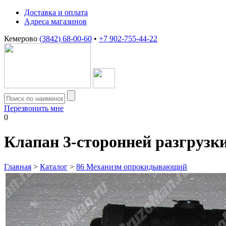
Доставка и оплата
Адреса магазинов
Кемерово
(3842) 68-00-60
•
+7 902-755-44-22
Перезвонить мне
0
Клапан 3-сторонней разгрузки
Главная
>
Каталог
>
86 Механизм опрокидывающий