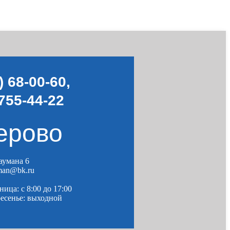
) 68-00-60
,
755-44-22
ерово
Баумана 6
man@bk.ru
ица: c 8:00 до 17:00
ресенье: выходной