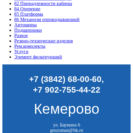
82
Принадлежности кабины
84
Оперение
85
Платформа
86
Механизм опрокидывающий
Автошины
Подшипники
Разное
Резино-технические изделия
Рем.комплекты
Услуги
Элемент фильтрующий
+7 (3842) 68-00-60
,
+7 902-755-44-22
Кемерово
ул. Баумана 6
gruzoman@bk.ru