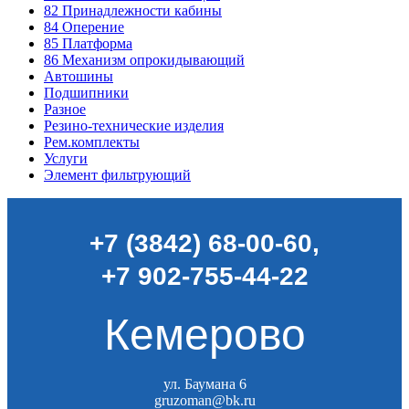
82
Принадлежности кабины
84
Оперение
85
Платформа
86
Механизм опрокидывающий
Автошины
Подшипники
Разное
Резино-технические изделия
Рем.комплекты
Услуги
Элемент фильтрующий
+7 (3842) 68-00-60
,
+7 902-755-44-22
Кемерово
ул. Баумана 6
gruzoman@bk.ru