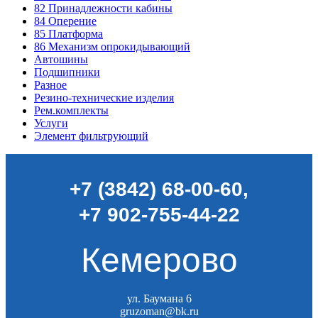
82
Принадлежности кабины
84
Оперение
85
Платформа
86
Механизм опрокидывающий
Автошины
Подшипники
Разное
Резино-технические изделия
Рем.комплекты
Услуги
Элемент фильтрующий
+7 (3842) 68-00-60
,
+7 902-755-44-22
Кемерово
ул. Баумана 6
gruzoman@bk.ru