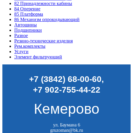
82
Принадлежности кабины
84
Оперение
85
Платформа
86
Механизм опрокидывающий
Автошины
Подшипники
Разное
Резино-технические изделия
Рем.комплекты
Услуги
Элемент фильтрующий
+7 (3842) 68-00-60
,
+7 902-755-44-22
Кемерово
ул. Баумана 6
gruzoman@bk.ru