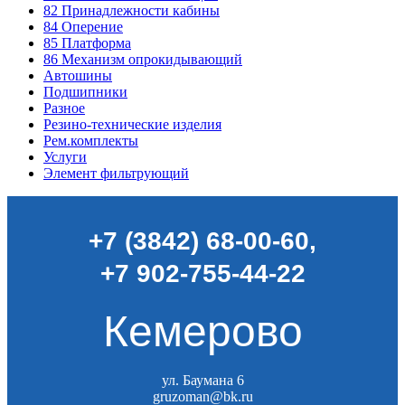
82
Принадлежности кабины
84
Оперение
85
Платформа
86
Механизм опрокидывающий
Автошины
Подшипники
Разное
Резино-технические изделия
Рем.комплекты
Услуги
Элемент фильтрующий
+7 (3842) 68-00-60
,
+7 902-755-44-22
Кемерово
ул. Баумана 6
gruzoman@bk.ru