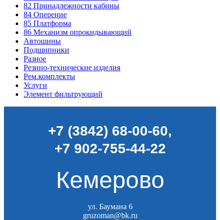
82
Принадлежности кабины
84
Оперение
85
Платформа
86
Механизм опрокидывающий
Автошины
Подшипники
Разное
Резино-технические изделия
Рем.комплекты
Услуги
Элемент фильтрующий
+7 (3842) 68-00-60
,
+7 902-755-44-22
Кемерово
ул. Баумана 6
gruzoman@bk.ru