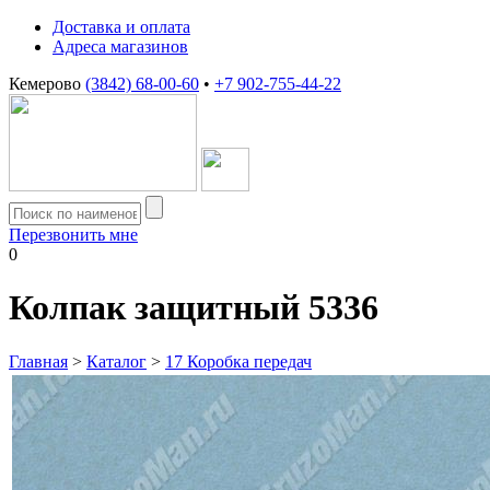
Доставка и оплата
Адреса магазинов
Кемерово
(3842) 68-00-60
•
+7 902-755-44-22
Перезвонить мне
0
Колпак защитный 5336
Главная
>
Каталог
>
17 Коробка передач