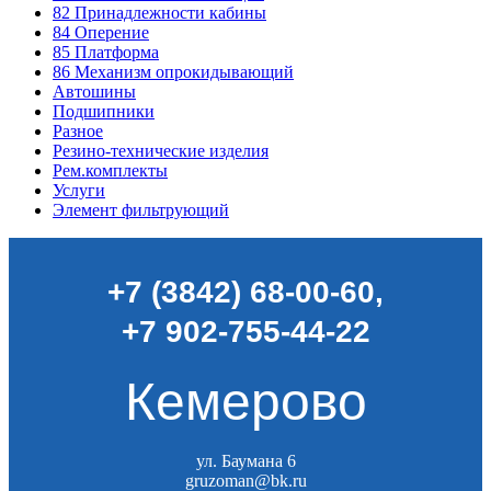
82
Принадлежности кабины
84
Оперение
85
Платформа
86
Механизм опрокидывающий
Автошины
Подшипники
Разное
Резино-технические изделия
Рем.комплекты
Услуги
Элемент фильтрующий
+7 (3842) 68-00-60
,
+7 902-755-44-22
Кемерово
ул. Баумана 6
gruzoman@bk.ru