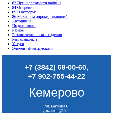
82
Принадлежности кабины
84
Оперение
85
Платформа
86
Механизм опрокидывающий
Автошины
Подшипники
Разное
Резино-технические изделия
Рем.комплекты
Услуги
Элемент фильтрующий
+7 (3842) 68-00-60
,
+7 902-755-44-22
Кемерово
ул. Баумана 6
gruzoman@bk.ru