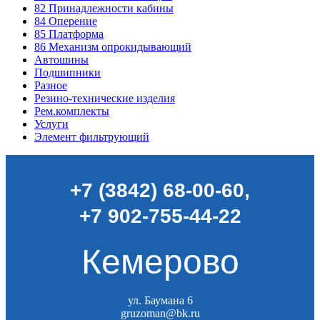
82
Принадлежности кабины
84
Оперение
85
Платформа
86
Механизм опрокидывающий
Автошины
Подшипники
Разное
Резино-технические изделия
Рем.комплекты
Услуги
Элемент фильтрующий
+7 (3842) 68-00-60
,
+7 902-755-44-22
Кемерово
ул. Баумана 6
gruzoman@bk.ru